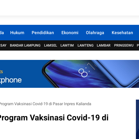
da
Hukum
Pendidikan
Ekonomi
Olahraga
Kesehatan
 SAY
BANDAR LAMPUNG
LAMSEL
LAMTIM
LAMTENG
LAMBAR
PRINGSEWU
Program Vaksinasi Covid-19 di Pasar Inpres Kalianda
Program Vaksinasi Covid-19 di