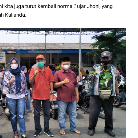
 kita juga turut kembali normal," ujar Jhoni, yang
h Kalianda.