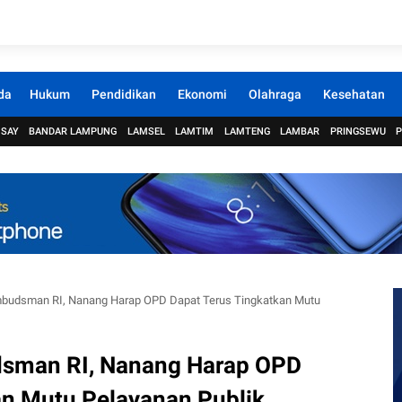
da
Hukum
Pendidikan
Ekonomi
Olahraga
Kesehatan
 SAY
BANDAR LAMPUNG
LAMSEL
LAMTIM
LAMTENG
LAMBAR
PRINGSEWU
budsman RI, Nanang Harap OPD Dapat Terus Tingkatkan Mutu
sman RI, Nanang Harap OPD
an Mutu Pelayanan Publik