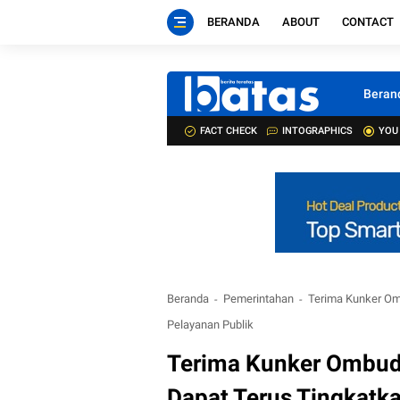
BERANDA
ABOUT
CONTACT
Beran
FACT CHECK
INTOGRAPHICS
YOU
Beranda
Pemerintahan
Terima Kunker Om
Pelayanan Publik
Terima Kunker Ombud
Dapat Terus Tingkatk