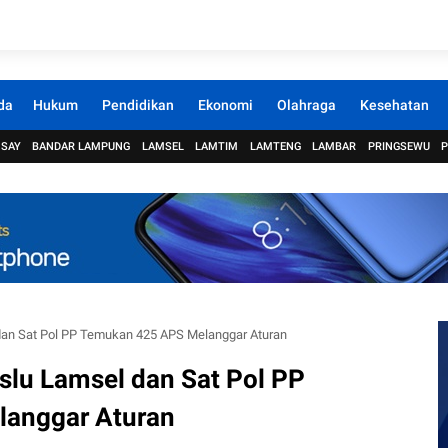
da
Hukum
Pendidikan
Ekonomi
Olahraga
Kesehatan
 SAY
BANDAR LAMPUNG
LAMSEL
LAMTIM
LAMTENG
LAMBAR
PRINGSEWU
dan Sat Pol PP Temukan 425 APS Melanggar Aturan
slu Lamsel dan Sat Pol PP
anggar Aturan