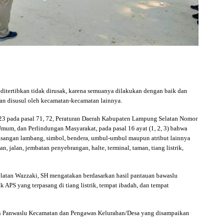
itertibkan tidak dirusak, karena semuanya dilakukan dengan baik dan
kan disusul oleh kecamatan-kecamatan lainnya.
3 pada pasal 71, 72, Peraturan Daerah Kabupaten Lampung Selatan Nomor
mum, dan Perlindungan Masyarakat, pada pasal 16 ayat (1, 2, 3) bahwa
masangan lambang, simbol, bendera, umbul-umbul maupun atribut lainnya
, jalan, jembatan penyebrangan, halte, terminal, taman, tiang listrik,
atan Wazzaki, SH mengatakan berdasarkan hasil pantauan bawaslu
 APS yang terpasang di tiang listrik, tempat ibadah, dan tempat
an Panwaslu Kecamatan dan Pengawas Kelurahan/Desa yang disampaikan