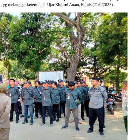
at yg melanggar ketentuan". Ujar Khoirul Anam, Kamis (21/9/2023).