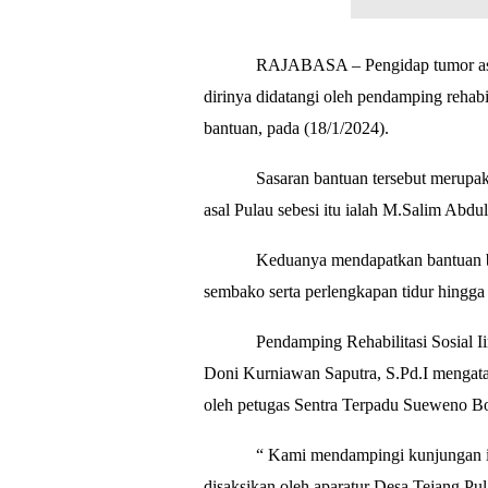
RAJABASA – Pengidap tumor asal 
dirinya didatangi oleh pendamping rehabi
bantuan, pada (18/1/2024).
Sasaran bantuan tersebut merupa
asal Pulau sebesi itu ialah M.Salim Abd
Keduanya mendapatkan bantuan bi
sembako serta perlengkapan tidur hingga
Pendamping Rehabilitasi Sosial
Doni Kurniawan Saputra, S.Pd.I mengatak
oleh petugas Sentra Terpadu Sueweno B
“ Kami mendampingi kunjungan ib
disaksikan oleh aparatur Desa Tejang Pu