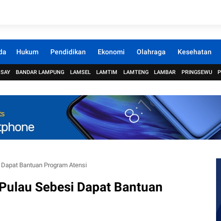
da
Hukum
Pendidikan
Ekonomi
Olahraga
Kesehatan
 SAY
BANDAR LAMPUNG
LAMSEL
LAMTIM
LAMTENG
LAMBAR
PRINGSEWU
 Dapat Bantuan Program Atensi
Pulau Sebesi Dapat Bantuan