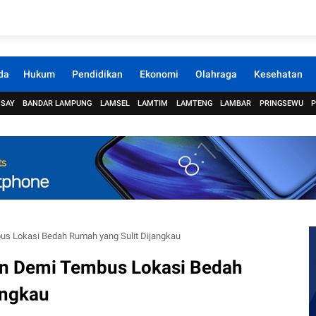
da
Hukum
Pendidikan
Ekonomi
Olahraga
Kesehatan
 SAY
BANDAR LAMPUNG
LAMSEL
LAMTIM
LAMTENG
LAMBAR
PRINGSEWU
us Lokasi Bedah Rumah yang Sulit Dijangkau
an Demi Tembus Lokasi Bedah
angkau