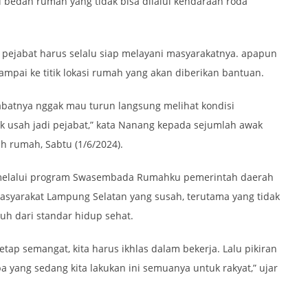
i bedah rumah yang tidak bisa dilalui kendaraan roda
pejabat harus selalu siap melayani masyarakatnya. apapun
 sampai ke titik lokasi rumah yang akan diberikan bantuan.
jabatnya nggak mau turun langsung melihat kondisi
k usah jadi pejabat,” kata Nanang kepada sejumlah awak
h rumah, Sabtu (1/6/2024).
melalui program Swasembada Rumahku pemerintah daerah
syarakat Lampung Selatan yang susah, terutama yang tidak
uh dari standar hidup sehat.
tetap semangat, kita harus ikhlas dalam bekerja. Lalu pikiran
a yang sedang kita lakukan ini semuanya untuk rakyat,” ujar