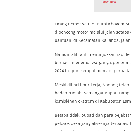
Orang nomor satu di Bumi Khagom Muf
dibonceng motor melalui jalan setapa
bantuan, di Kecamatan Kalianda. Jala
Namun, alih-alih menunjukkan raut lel
berhasil menemui warganya, penerima 
2024 itu pun sempat menjadi perhatian
Meski dihari libur kerja, Nanang te
bedah rumah. Semangat Bupati Lampu
kemiskinan ekstrem di Kabupaten La
Betapa tidak, bupati dan para pejaba
pelosok desa yang aksesnya terbatas. 