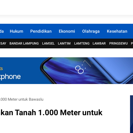
da
Hukum
Pendidikan
Ekonomi
Olahraga
Kesehatan
 SAY
BANDAR LAMPUNG
LAMSEL
LAMTIM
LAMTENG
LAMBAR
PRINGSEWU
000 Meter untuk Bawaslu
kan Tanah 1.000 Meter untuk