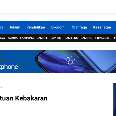
da
Hukum
Pendidikan
Ekonomi
Olahraga
Kesehatan
 SAY
BANDAR LAMPUNG
LAMSEL
LAMTIM
LAMTENG
LAMBAR
PRINGSEWU
ran
tuan Kebakaran